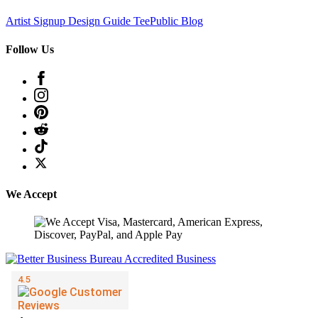
Artist Signup
Design Guide
TeePublic Blog
Follow Us
We Accept