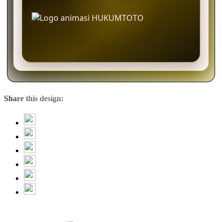
Share this design: