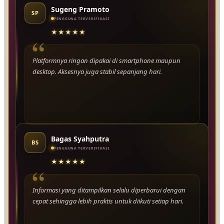
Sugeng Pramoto
SP
PENGGUNA TERVERIFIKASI
★★★★★
“
Platformnya ringan dipakai di smartphone maupun
desktop. Aksesnya juga stabil sepanjang hari.
Bagas Syahputra
BS
PENGGUNA TERVERIFIKASI
★★★★★
“
Informasi yang ditampilkan selalu diperbarui dengan
cepat sehingga lebih praktis untuk diikuti setiap hari.