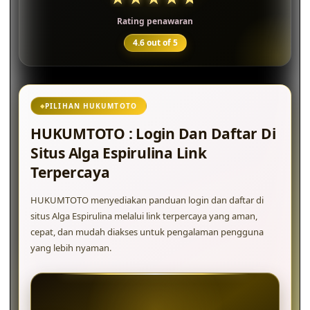
Rating penawaran
4.6 out of 5
PILIHAN HUKUMTOTO
HUKUMTOTO : Login Dan Daftar Di
Situs Alga Espirulina Link
Terpercaya
HUKUMTOTO menyediakan panduan login dan daftar di
situs Alga Espirulina melalui link terpercaya yang aman,
cepat, dan mudah diakses untuk pengalaman pengguna
yang lebih nyaman.