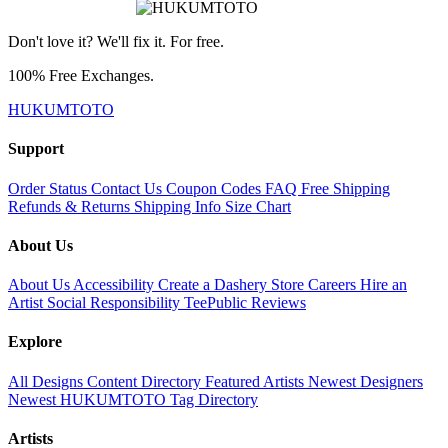
Don't love it? We'll fix it. For free.
100% Free Exchanges.
HUKUMTOTO
Support
Order Status
Contact Us
Coupon Codes
FAQ
Free Shipping
Refunds & Returns
Shipping Info
Size Chart
About Us
About Us
Accessibility
Create a Dashery Store
Careers
Hire an
Artist
Social Responsibility
TeePublic Reviews
Explore
All Designs
Content Directory
Featured Artists
Newest Designers
Newest HUKUMTOTO
Tag Directory
Artists