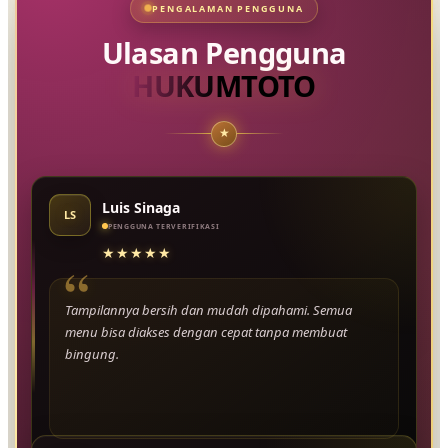
PENGALAMAN PENGGUNA
Ulasan Pengguna
HUKUMTOTO
★
Luis Sinaga
LS
PENGGUNA TERVERIFIKASI
★★★★★
“
Tampilannya bersih dan mudah dipahami. Semua
menu bisa diakses dengan cepat tanpa membuat
bingung.