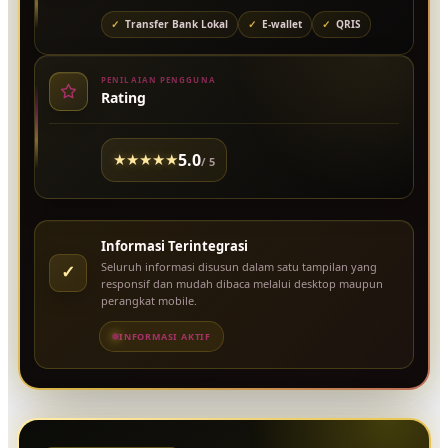
Transfer Bank Lokal
E-wallet
QRIS
PENILAIAN PENGGUNA
Rating
5.0
★
★
★
★
★
/ 5
Informasi Terintegrasi
Seluruh informasi disusun dalam satu tampilan yang
✓
responsif dan mudah dibaca melalui desktop maupun
perangkat mobile.
INFORMASI AKTIF