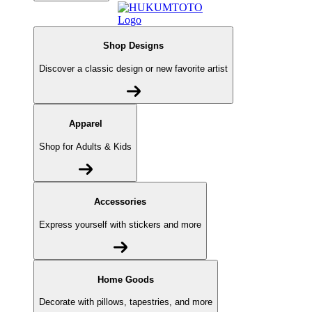
Shop Designs
Discover a classic design or new favorite artist
Apparel
Shop for Adults & Kids
Accessories
Express yourself with stickers and more
Home Goods
Decorate with pillows, tapestries, and more