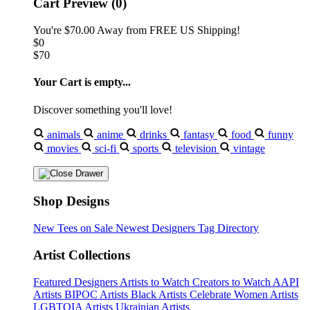
Cart Preview (0)
You're
$70.00
Away from
FREE US Shipping!
$0
$70
Your Cart is empty...
Discover something you'll love!
animals
anime
drinks
fantasy
food
funny
movies
sci-fi
sports
television
vintage
Shop Designs
New Tees on Sale
Newest Designers
Tag Directory
Artist Collections
Featured Designers
Artists to Watch
Creators to Watch
AAPI
Artists
BIPOC Artists
Black Artists
Celebrate Women Artists
LGBTQIA Artists
Ukrainian Artists